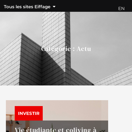
Tous les sites Eiffage
FR
EN
Contact
Catégorie : Actu
INVESTIR
Vie étudiante et coliving à