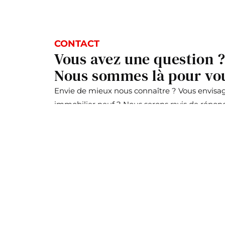
CONTACT
Vous avez une question 
Nous sommes là pour vo
Envie de mieux nous connaître ? Vous envisa
immobilier neuf ? Nous serons ravis de répond
+352 42 53 531
realestate.lu@eiffage.com