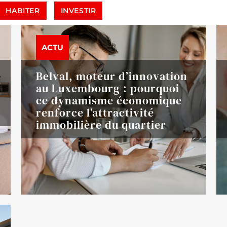
HABITER
INVESTIR
ACTU
Belval, moteur d’innovation
au Luxembourg : pourquoi
ce dynamisme économique
renforce l’attractivité
immobilière du quartier