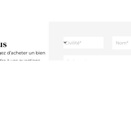
?
us
gez d’acheter un bien
re à vos questions.