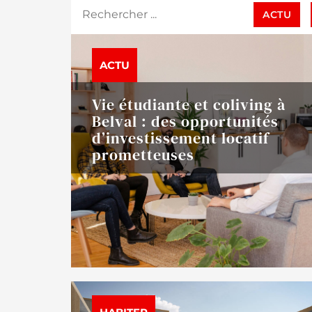
ACTU
ACTU
Vie étudiante et coliving à
Belval : des opportunités
d’investissement locatif
prometteuses