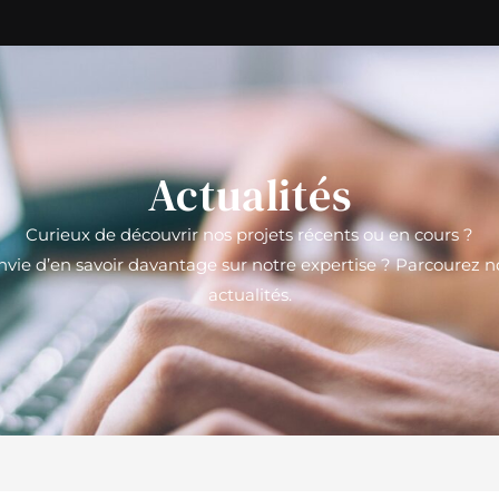
Investir
À propos
Actualités
Contact
Actualités
Curieux de découvrir nos projets récents ou en cours ?
nvie d’en savoir davantage sur notre expertise ? Parcourez n
actualités.